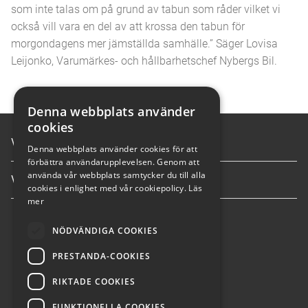
som inte talas om på grund av tabun som råder vilket vi
också vill vara en del av att krossa den tabun för
morgondagens mer jämställda samhälle.” Säger Lovisa
Leijonko, Varumärkes- och hållbarhetschef Nybergs Bil.
Denna webbplats använder
cookies
Våra tjänster
Denna webbplats använder cookies för att
förbättra användarupplevelsen. Genom att
använda vår webbplats samtycker du till alla
Våra anläggningar
cookies i enlighet med vår cookiepolicy.
Läs
mer
info@nybergsbil.se
NÖDVÄNDIGA COOKIES
PRESTANDA-COOKIES
036-304600
RIKTADE COOKIES
FUNKTIONELLA COOKIES