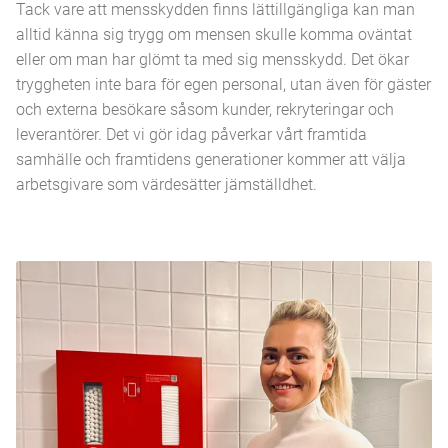
Tack vare att mensskydden finns lättillgängliga kan man
alltid känna sig trygg om mensen skulle komma oväntat
eller om man har glömt ta med sig mensskydd. Det ökar
tryggheten inte bara för egen personal, utan även för gäster
och externa besökare såsom kunder, rekryteringar och
leverantörer. Det vi gör idag påverkar vårt framtida
samhälle och framtidens generationer kommer att välja
arbetsgivare som värdesätter jämställdhet.