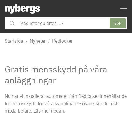
ill huvudinnehållet
Sök
Vad
letar
du
Startsida
Nyheter
Redlocker
efter.....?
Gratis mensskydd på våra
anläggningar
Nu har vi installerat automater från Redlocker innehållande
fria mensskydd för våra kvinnliga besökare, kunder och
medarbetare. Läs mer nedan.