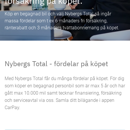
försäkring på köpet.
Köp en begagnad bil och välj Nybergs Total så ingår
massa fördelar som t ex 6 månaders fri försäkring,
ränterabatt och 3 månaders tvättabonnemang på köpet.
Nybergs Total - fördelar på köpet
Med Nybergs Total får du många fördelar på köpet. För dig
som köper en begagnad personbil som är max 5 år och har
gått max 10.000 mil samt tecknar finansiering, försäkring
och serviceavtal via oss. Samla ditt bilägande i appen
CarPay.