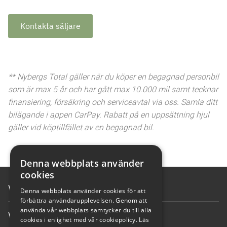
Kontakta säljare
** Nybergs Total gäller när du köper en begagnad personbil
som är max 5 år och har gått max 10.000 mil samt tecknar
finansiering, försäkring och serviceavtal via oss. Samla ditt
bilägande i appen CarPay. Rabatt på en uppsättning hjul
gäller vid köptillfället av en begagnad bil.
Denna webbplats använder
cookies
Våra tjänster
Denna webbplats använder cookies för att
förbättra användarupplevelsen. Genom att
använda vår webbplats samtycker du till alla
Våra anläggningar
cookies i enlighet med vår cookiepolicy.
Läs