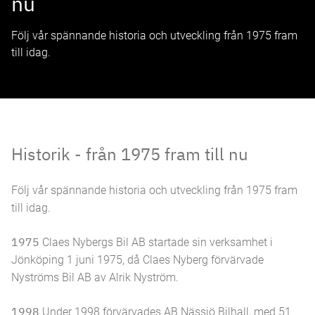
nu
Följ vår spännande historia och utveckling från 1975 fram
till idag.
Historik - från 1975 fram till nu
Följ vår spännande historia och utveckling från 1975 fram
till idag.
1975
Claes Nybergs Bil AB startade sin verksamhet i
Jönköping 1 juni 1975, då Claes Nyberg förvärvade
Nyströms Bil AB av Alrik Nyström.
1998
Under 1998 förvärvades AB Nässjö Bilhall, med 51