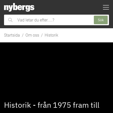
ill huvudinnehållet
Sök
Vad
letar
du
Startsida
Om oss
Historik
efter.....?
Historik - från 1975 fram till