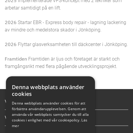
2025
Implementerade VPS-koncept med 2 tekniker som
arbetar samtidigt på en lift.
2026
Startar EBR - Express body repair - lagning lackering
av mindre och medelstora skador i Jönköping.
2026
Flyttar glasverksamheten till däckcenter i Jönköping.
Framtiden
Framtiden är ljus och företaget är starkt och
framgångsrikt med flera pågående utvecklingsprojekt.
Denna webbplats använder
cookies
Våra tjänster
Denna webbplats använder cookies för att
förbättra användarupplevelsen. Genom att
använda vår webbplats samtycker du till alla
Våra anläggningar
cookies i enlighet med vår cookiepolicy.
Läs
mer