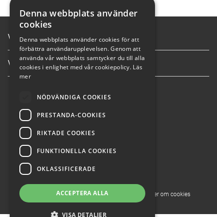
Denna webbplats använder
cookies
Våra tjänster
Denna webbplats använder cookies för att
förbättra användarupplevelsen. Genom att
använda vår webbplats samtycker du till alla
Våra anläggningar
cookies i enlighet med vår cookiepolicy.
Läs
mer
info@nybergsbil.se
NÖDVÄNDIGA COOKIES
PRESTANDA-COOKIES
036-304600
RIKTADE COOKIES
FUNKTIONELLA COOKIES
OKLASSIFICERADE
ACCEPTERA ALLA
© 2026 Nybergs Bil
Integritetspolicy
Läs mer om cookies
VISA DETALJER