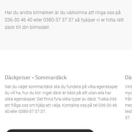
Har du andra bilmärken är du välkomna att ringa oss på
036-30 46 40 eller 0380-37 37 37 så hjälper vi er hitta rätt
däck till din bilmodell.
Däckpriser - Sommardäck
Dä
När du väljer sommardäck ska du fundera på vilka egenskaper
Vin
du vill ha, hur du kör. Inget däck är bäst på allt utan alla har
myc
olika egenskaper. Det finns fyra olika typer av däck. Tveka inte
från
att fråga oss om hjälp att välja. Kontakta oss på tel 036-30 46
med
40 eller 0380-37 37 37.
tes
37.