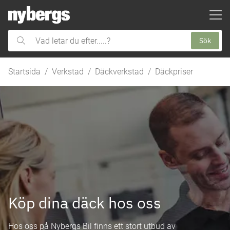
ill huvudinnehållet
Sök
Vad
letar
du
Startsida
Verkstad
Däckverkstad
Däckpriser
efter.....?
Köp dina däck hos oss
Hos oss på Nybergs Bil finns ett stort utbud av