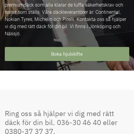
premiumdäck som alla klarar de tuffa säkerhetskrav och
tester som ställs. Våra däckleverantörer är: Continental,
Nokian Tyres, Michelin och Pirelli. Kontakta oss så hjälper
vi dig med rätt däck för din bil. Vi finns i Jönköping och
Nässjö.
Boka hjulskifte
Ring oss så hjälper vi dig med rätt
däck för din bil. 036-30 46 40 eller
0380-37 37 37.