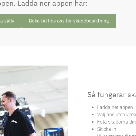
appen. Ladda ner appen här:
a själv
Boka tid hos oss för skadebesiktning
Så fungerar sk
Ladda ner appen
Välj ansluten verk
Fota skadorna dir
Skicka in