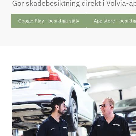
Gör skadebesiktning direkt i Volvia-
Google Play - besiktiga själv
App store - besiktig