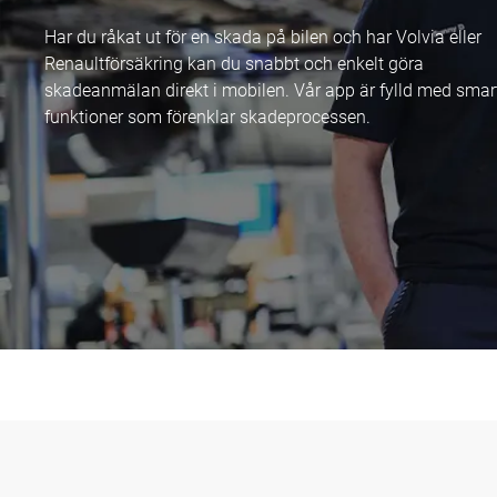
Har du råkat ut för en skada på bilen och har Volvia eller
Renaultförsäkring kan du snabbt och enkelt göra
skadeanmälan direkt i mobilen. Vår app är fylld med smar
funktioner som förenklar skadeprocessen.