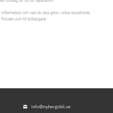
d förslag till tid för reparation
 information om vad du ska göra i olika situationer,
Polisen och till bilbärgare.
info@nybergsbil.se