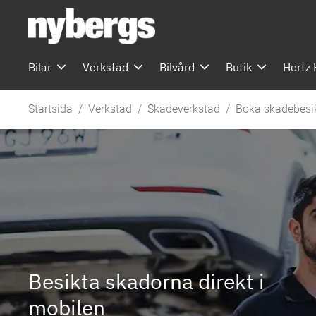
ill huvudinnehållet
Bilar
Verkstad
Bilvård
Butik
Hertz 
Startsida
Verkstad
Skadeverkstad
Boka skadebesi
Besikta skadorna direkt i
mobilen