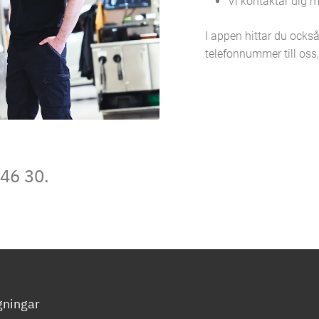
Vi kontaktar dig me
I appen hittar du också
telefonnummer till oss, 
 46 30.
gningar