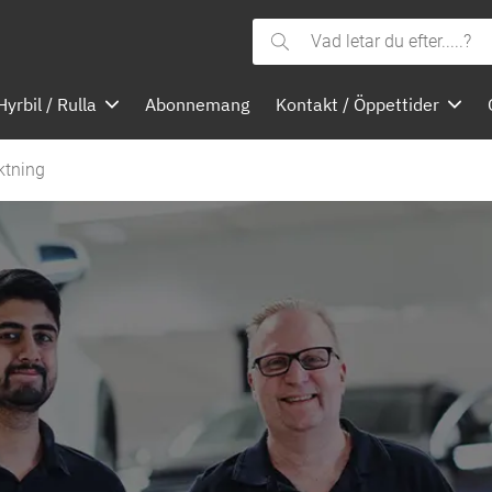
Vad
letar
Hyrbil / Rulla
Abonnemang
Kontakt / Öppettider
du
efter.....?
ktning