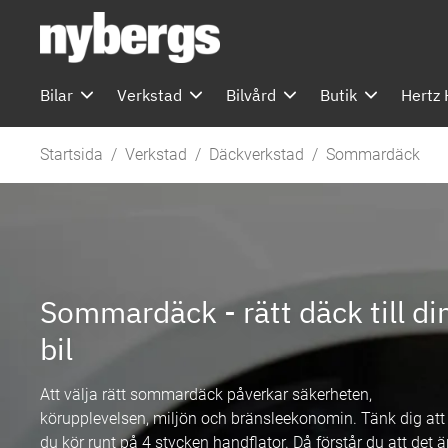
ill huvudinnehållet
Bilar
Verkstad
Bilvård
Butik
Hertz 
Startsida
Verkstad
Däckverkstad
Sommardäck
Sommardäck - rätt däck till di
bil
Att välja rätt sommardäck påverkar säkerheten,
körupplevelsen, miljön och bränsleekonomin. Tänk dig att
du kör runt på 4 stycken handflator. Då förstår du att det ä