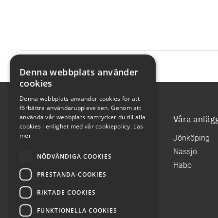
Denna webbplats använder
cookies
Denna webbplats använder cookies för att
förbättra användarupplevelsen. Genom att
använda vår webbplats samtycker du till alla
Våra tjänster
Våra anläg
cookies i enlighet med vår cookiepolicy.
Läs
mer
Kontakta oss
Jönköping
Sök bilar
Nässjö
NÖDVÄNDIGA COOKIES
Boka service / verkstadsbesök
Habo
PRESTANDA-COOKIES
Begagnade bilar
Visselblåsning
RIKTADE COOKIES
Nyheter
FUNKTIONELLA COOKIES