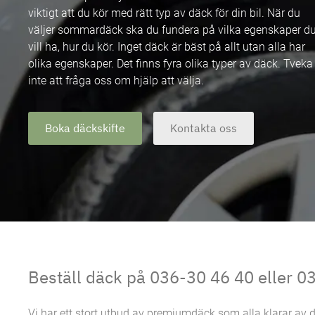
viktigt att du kör med rätt typ av däck för din bil. När du
väljer sommardäck ska du fundera på vilka egenskaper d
vill ha, hur du kör. Inget däck är bäst på allt utan alla har
olika egenskaper. Det finns fyra olika typer av däck. Tveka
inte att fråga oss om hjälp att välja.
Boka däckskifte
Kontakta oss
Beställ däck på 036-30 46 40 eller 0
Vi har ett stort utbud av premiumdäck som alla klarar av d