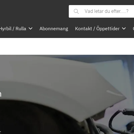
Vad
letar
Hyrbil / Rulla
Abonnemang
Kontakt / Öppettider
du
efter.....?
n
r