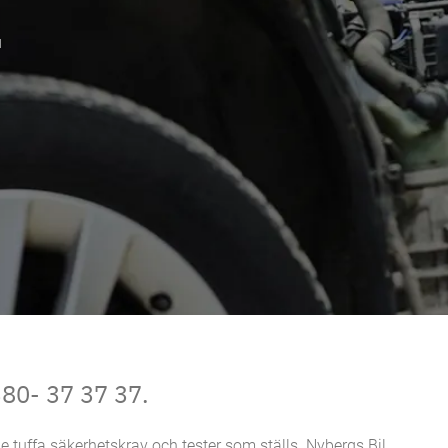
u
380- 37 37 37.
e tuffa säkerhetskrav och tester som ställs. Nybergs Bil