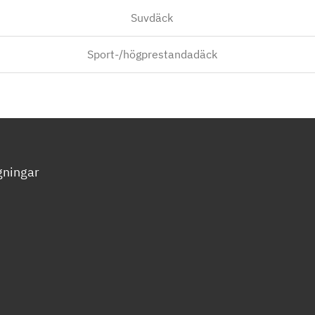
Suvdäck
Sport-/högprestandadäck
gningar