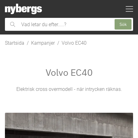
ill huvudinnehållet
Sök
Vad
letar
du
Startsida
Kampanjer
Volvo EC40
efter.....?
Volvo EC40
Elektrisk cross overmodell - när intrycken räknas.