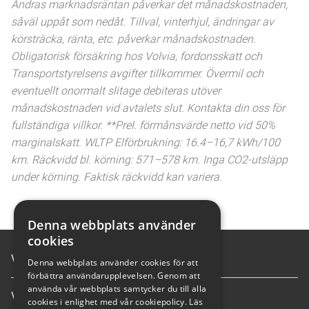
Ändras marknadsräntan påverkar det månadskostnaden,
såväl uppåt som nedåt. Tillval, vinterhjul, ändringar av
körsträcka, ränta, etc. påverkar månadskostnaden.
Obligatorisk försäkring hos Volvia, fordonsskatt och
Transportstyrelsens avgifter tillkommer. Övermil och
eventuellt onormalt slitage debiteras utöver
månadskostnaden vid avtalets slut. Kontakta din oss för
fullständiga villkor. **Prel. förmånsvärde netto vid 50%
marginalskatt. WLTP Elförbrukning: 16.4–16,7 kWh/100
km. Räckvidd bl. körning: 571–578 km. Inga CO2-utsläpp
under körning. Faktisk räckvidd kan variera.
Denna webbplats använder
cookies
Våra tjänster
Denna webbplats använder cookies för att
förbättra användarupplevelsen. Genom att
använda vår webbplats samtycker du till alla
Våra anläggningar
cookies i enlighet med vår cookiepolicy.
Läs