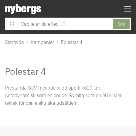
ill huvudinnehållet
Sök
Vad
letar
du
Startsida
Kampanjer
Polestar 4
efter.....?
Polestar 4
Prestanda SUV med räckvidd upp till 620 km.
Aerodynamisk som en coupé. Rymlig som en SUV. Med
teknik för den elektriska tidsåldern.