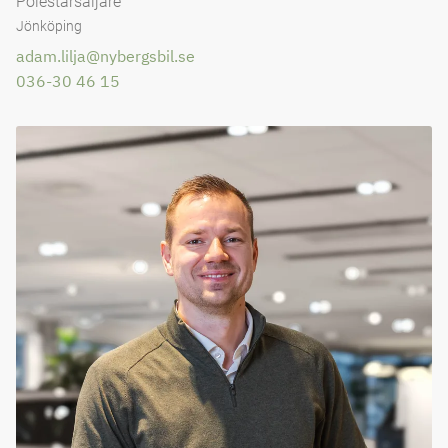
Polestarsäljare
Jönköping
adam.lilja@nybergsbil.se
036-30 46 15