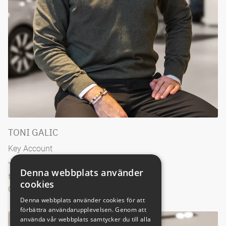
TONI GALIC
Key Account
Jönköping, Nässjö, Habo
Denna webbplats använder
toni.galic@nybergsbil.se
cookies
036-30 46 16
Denna webbplats använder cookies för att
förbättra användarupplevelsen. Genom att
använda vår webbplats samtycker du till alla