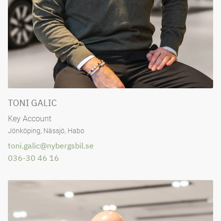
TONI GALIC
Key Account
Jönköping, Nässjö, Habo
toni.galic@nybergsbil.se
036-30 46 16