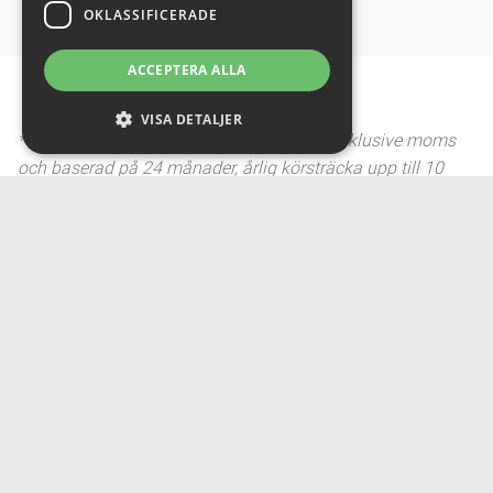
OKLASSIFICERADE
ACCEPTERA ALLA
VISA DETALJER
* Månadskostnaden för privaltleasing är inklusive moms
och baserad på 24 månader, årlig körsträcka upp till 10
000 km per år. Erbjudandet gäller ett begränsat antal bilar t
o m 31/9 2026. Ändras marknadsräntan påverkar det
månadskostnaden, såväl uppåt som nedåt. Serviceavtal
ingår i månadskostnaden. Tillval, vinterhjul, ändringar av
körsträcka, ränta, etc. påverkar månadskostnaden.
Fordonsskatt tillkommer. Övermil och eventuellt onormalt
slitage debiteras utöver månadskostnaden vid avtalets
slut. Kontakta oss för mer information.*
Siffrorna bygger på WLTP-data. Körräckvidden och
energiförbrukningen under verkliga förhållanden varierar