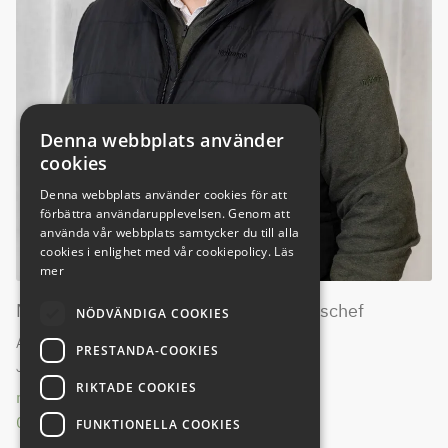
Denna webbplats använder
cookies
Denna webbplats använder cookies för att
förbättra användarupplevelsen. Genom att
använda vår webbplats samtycker du till alla
cookies i enlighet med vår cookiepolicy.
Läs
mer
MILAD MOHAMMADIAN - Försäljningschef
NÖDVÄNDIGA COOKIES
Ansvarig
PRESTANDA-COOKIES
Jönköping, Nässjö, Habo
RIKTADE COOKIES
milad.mohammadian@nybergsbil.se
036-30 46 65
FUNKTIONELLA COOKIES