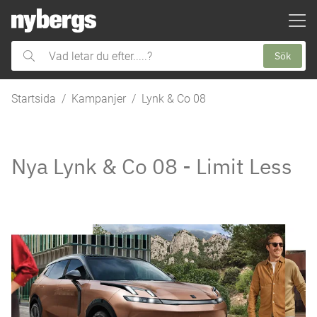
ill huvudinnehållet
Sök
Vad
letar
du
Startsida
Kampanjer
Lynk & Co 08
efter.....?
Nya Lynk & Co 08 - Limit Less