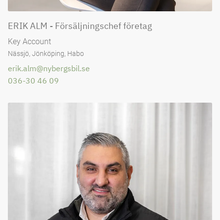
ERIK ALM - Försäljningschef företag
Key Account
Nässjö, Jönköping, Habo
erik.alm@nybergsbil.se
036-30 46 09