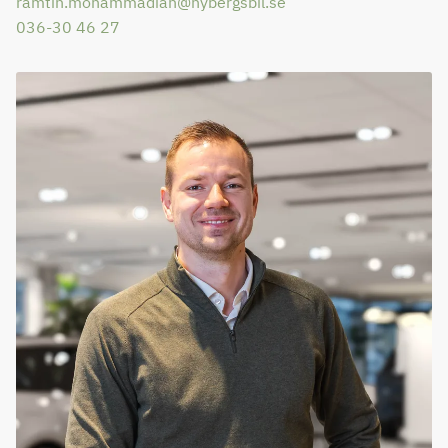
ramtin.mohammadian@nybergsbil.se
036-30 46 27