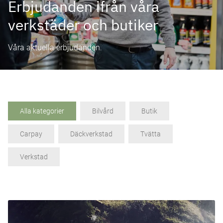
Erbjudanden ifrån våra
verkstäder och butiker
Våra aktuella erbjudanden.
Alla kategorier
Bilvård
Butik
Carpay
Däckverkstad
Tvätta
Verkstad