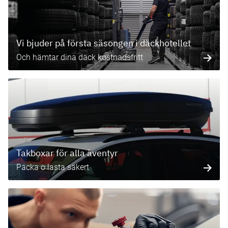
Vi bjuder på första säsongen i däckhotellet
Och hämtar dina däck kostnadsfritt
Takboxar för alla äventyr
Packa o lasta säkert