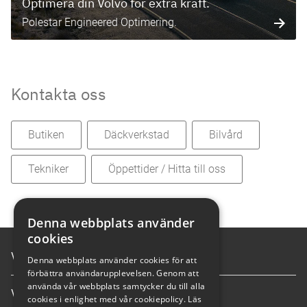
Optimera din Volvo för extra kraft.
Polestar Engineered Optimering.
Kontakta oss
Butiken
Däckverkstad
Bilvård
Tekniker
Öppettider / Hitta till oss
Denna webbplats använder
cookies
Våra tjänster
Denna webbplats använder cookies för att
förbättra användarupplevelsen. Genom att
använda vår webbplats samtycker du till alla
Våra anläggningar
cookies i enlighet med vår cookiepolicy.
Läs