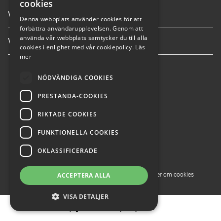
cookies
Våra tjänster
Denna webbplats använder cookies för att
förbättra användarupplevelsen. Genom att
använda vår webbplats samtycker du till alla
Våra anläggningar
cookies i enlighet med vår cookiepolicy.
Läs
mer
info@nybergsbil.se
NÖDVÄNDIGA COOKIES
PRESTANDA-COOKIES
036-304600
RIKTADE COOKIES
FUNKTIONELLA COOKIES
OKLASSIFICERADE
© 2026 Nybergs Bil
ACCEPTERA ALLA
Integritetspolicy
Läs mer om cookies
VISA DETALJER
Powered by
Wayke